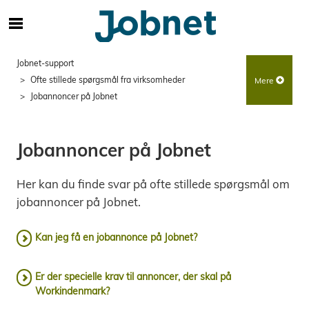
S
ø
g
Jobnet-support
e
f
Ofte stillede spørgsmål fra virksomheder
Mere
t
Jobannoncer på Jobnet
e
r
i
Jobannoncer på Jobnet
n
d
h
Her kan du finde svar på ofte stillede spørgsmål om
o
jobannoncer på Jobnet.
l
d
Kan jeg få en jobannonce på Jobnet?
p
å
s
Er der specielle krav til annoncer, der skal på
i
Workindenmark?
d