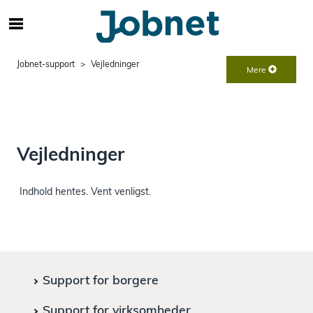
S
ø
g
Jobnet-support
Vejledninger
e
Mere
f
t
e
r
i
Vejledninger
n
d
h
Indhold hentes. Vent venligst.
o
l
d
p
å
s
Support for borgere
i
d
Support for virksomheder